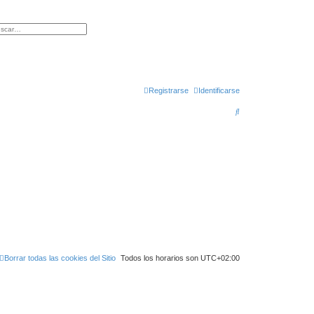
queda avanzada
Registrarse
Identificarse
B
u
s
c
a
r
Borrar todas las cookies del Sitio
Todos los horarios son
UTC+02:00