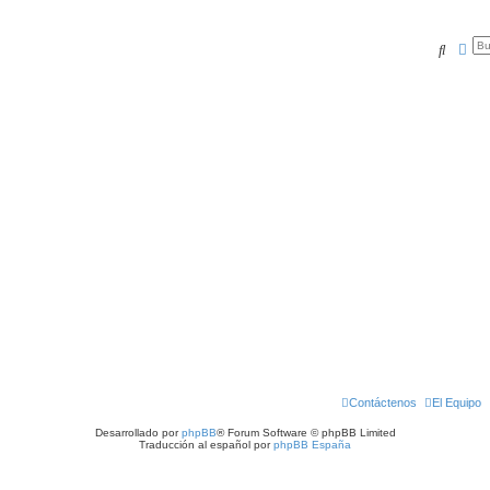
Buscar
Bús
Contáctenos
El Equipo
Desarrollado por
phpBB
® Forum Software © phpBB Limited
Traducción al español por
phpBB España