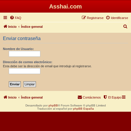
Asshai.com
FAQ
Registrarse
Identificarse
B
Inicio
Índice general
u
Enviar contraseña
s
c
Nombre de Usuario:
a
r
Dirección de correo electrónico:
Esta debe ser la dirección de email que introdujo al registrarse.
Inicio
Índice general
Contáctenos
El Equipo
Desarrollado por
phpBB
® Forum Software © phpBB Limited
Traducción al español por
phpBB España