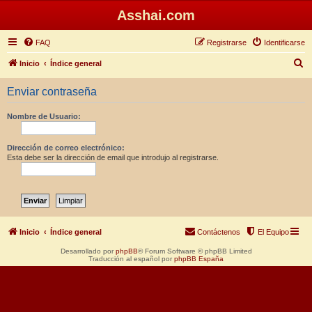
Asshai.com
FAQ
Registrarse
Identificarse
B
Inicio
Índice general
u
Enviar contraseña
s
c
Nombre de Usuario:
a
r
Dirección de correo electrónico:
Esta debe ser la dirección de email que introdujo al registrarse.
Inicio
Índice general
Contáctenos
El Equipo
Desarrollado por
phpBB
® Forum Software © phpBB Limited
Traducción al español por
phpBB España