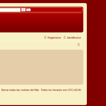
B
B
ú
u
s
s
q
c
u
a
e
r
d
a
a
v
a
n
Registrarse
Identificarse
z
a
B
d
a
u
s
c
a
r
Borrar todas las cookies del Sitio
Todos los horarios son
UTC+02:00