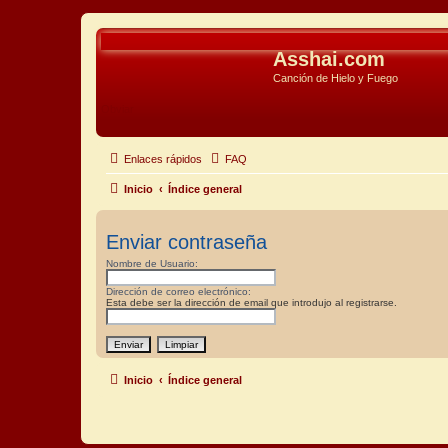
Asshai.com
Canción de Hielo y Fuego
Obviar
Enlaces rápidos
FAQ
Inicio
Índice general
Enviar contraseña
Nombre de Usuario:
Dirección de correo electrónico:
Esta debe ser la dirección de email que introdujo al registrarse.
Inicio
Índice general