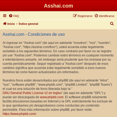
Asshai.com
FAQ
Registrarse
Identificarse
B
Inicio
Índice general
u
Asshai.com - Condiciones de uso
s
c
Al ingresar en "Asshai.com" (de aquí en adelante "nosotros", "nos", "nuestro",
"Asshai.com", "https://asshai.com/foro"), usted acuerda estar legalmente
a
sometido a los siguientes términos. En caso contrario por favor no se registre
r
y/o use "Asshai.com". Podemos cambiar estos términos en cualquier momento
e intentaríamos avisarle, sin embargo sería prudente que los revisase por su
cuenta periódicamente. Seguir registrado a "Asshai.com" después de esos
cambios significa que acuerda estar legalmente sometido a esos nuevos
términos tal como fueron actualizados y/o reformados.
Nuestros foros están desarrollados por phpBB (de aquí en adelante "ellos",
"sus", "software phpBB", "www.phpbb.com", "phpBB Limited", "phpBB Teams")
el cual es una solución de foros liberada bajo la “
GNU General Public License v2 en Ingles
” (de aquí en adelante "GPL") y
puede ser descargada de
www.phpbb.com
. El software phpBB solamente
facilita discusiones basadas en Internet y la GPL estrictamente los excluye de
lo que aprobamos y/o desaprobamos como conductas y/o contenido
permisible. Para más información sobre phpBB, por favor visite:
https://www.phpbb.com/
.