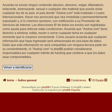
Acuerda no enviar ningun contenido abusivo, obsceno, vulgar, difamatorio,
indecente, amenazante, sexual o cualquier otro material que pueda violar
cualquier ley de su país, el país donde "Asshai.com" está instalado o Leyes
Internacionales. Hacer eso provocará que sea inmediata y permanentemente
expulsado y, si lo creemos oportuno, con notificación a su Proveedor de
Servicios de Internet. Las direcciones IP de todos los envíos son registradas
como ayuda para reforzar estas condiciones. Acuerda que "Asshai.com" tiene
derecho a eliminar, editar, mover o cerrar cualquier tema en cualquier
momento que lo creamos conveniente. Como usuario acuerda que cualquier
información que haya ingresado será almacenada en una base de datos.
Dado que esta información no será compartida con ninguna tercera parte sin
su consentimiento, ni "Asshai.com" ni phpBB podrán considerarse
responsables por cualquier intento de hacking que conlleve a que los datos
sean comprometidos.
Volver a identificarse
Inicio
Índice general
Contáctenos
El Equipo
Desarrollado por
phpBB
® Forum Software © phpBB Limited
Traducción al español por
phpBB España