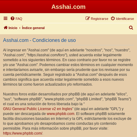
Asshai.com
FAQ
Registrarse
Identificarse
B
Inicio
Índice general
u
Asshai.com - Condiciones de uso
s
c
Al ingresar en "Asshai.com" (de aquí en adelante "nosotros", "nos", "nuestro",
"Asshai.com", "https://asshai.com/foro"), usted acuerda estar legalmente
a
sometido a los siguientes términos. En caso contrario por favor no se registre
r
y/o use "Asshai.com". Podemos cambiar estos términos en cualquier momento
e intentaríamos avisarle, sin embargo sería prudente que los revisase por su
cuenta periódicamente. Seguir registrado a "Asshai.com" después de esos
cambios significa que acuerda estar legalmente sometido a esos nuevos
términos tal como fueron actualizados y/o reformados.
Nuestros foros están desarrollados por phpBB (de aquí en adelante "ellos",
"sus", "software phpBB", "www.phpbb.com", "phpBB Limited", "phpBB Teams")
el cual es una solución de foros liberada bajo la “
GNU General Public License v2 en Ingles
” (de aquí en adelante "GPL") y
puede ser descargada de
www.phpbb.com
. El software phpBB solamente
facilita discusiones basadas en Internet y la GPL estrictamente los excluye de
lo que aprobamos y/o desaprobamos como conductas y/o contenido
permisible. Para más información sobre phpBB, por favor visite:
https://www.phpbb.com/
.