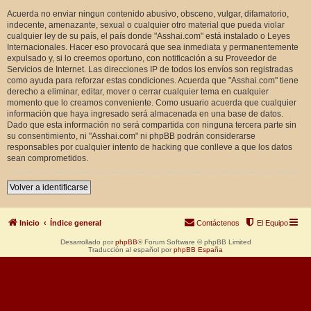
Acuerda no enviar ningun contenido abusivo, obsceno, vulgar, difamatorio,
indecente, amenazante, sexual o cualquier otro material que pueda violar
cualquier ley de su país, el país donde "Asshai.com" está instalado o Leyes
Internacionales. Hacer eso provocará que sea inmediata y permanentemente
expulsado y, si lo creemos oportuno, con notificación a su Proveedor de
Servicios de Internet. Las direcciones IP de todos los envíos son registradas
como ayuda para reforzar estas condiciones. Acuerda que "Asshai.com" tiene
derecho a eliminar, editar, mover o cerrar cualquier tema en cualquier
momento que lo creamos conveniente. Como usuario acuerda que cualquier
información que haya ingresado será almacenada en una base de datos.
Dado que esta información no será compartida con ninguna tercera parte sin
su consentimiento, ni "Asshai.com" ni phpBB podrán considerarse
responsables por cualquier intento de hacking que conlleve a que los datos
sean comprometidos.
Volver a identificarse
Inicio
Índice general
Contáctenos
El Equipo
Desarrollado por
phpBB
® Forum Software © phpBB Limited
Traducción al español por
phpBB España