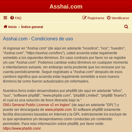
Asshai.com
FAQ
Registrarse
Identificarse
B
Inicio
Índice general
u
Asshai.com - Condiciones de uso
s
c
Al ingresar en "Asshai.com" (de aquí en adelante "nosotros", "nos", "nuestro",
"Asshai.com", "https://asshai.com/foro"), usted acuerda estar legalmente
a
sometido a los siguientes términos. En caso contrario por favor no se registre
r
y/o use "Asshai.com". Podemos cambiar estos términos en cualquier momento
e intentaríamos avisarle, sin embargo sería prudente que los revisase por su
cuenta periódicamente. Seguir registrado a "Asshai.com" después de esos
cambios significa que acuerda estar legalmente sometido a esos nuevos
términos tal como fueron actualizados y/o reformados.
Nuestros foros están desarrollados por phpBB (de aquí en adelante "ellos",
"sus", "software phpBB", "www.phpbb.com", "phpBB Limited", "phpBB Teams")
el cual es una solución de foros liberada bajo la “
GNU General Public License v2 en Ingles
” (de aquí en adelante "GPL") y
puede ser descargada de
www.phpbb.com
. El software phpBB solamente
facilita discusiones basadas en Internet y la GPL estrictamente los excluye de
lo que aprobamos y/o desaprobamos como conductas y/o contenido
permisible. Para más información sobre phpBB, por favor visite:
https://www.phpbb.com/
.