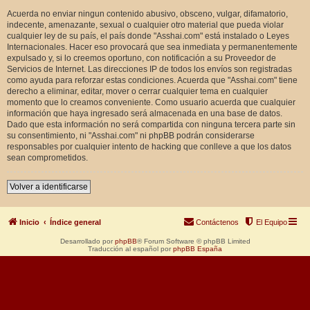
Acuerda no enviar ningun contenido abusivo, obsceno, vulgar, difamatorio,
indecente, amenazante, sexual o cualquier otro material que pueda violar
cualquier ley de su país, el país donde "Asshai.com" está instalado o Leyes
Internacionales. Hacer eso provocará que sea inmediata y permanentemente
expulsado y, si lo creemos oportuno, con notificación a su Proveedor de
Servicios de Internet. Las direcciones IP de todos los envíos son registradas
como ayuda para reforzar estas condiciones. Acuerda que "Asshai.com" tiene
derecho a eliminar, editar, mover o cerrar cualquier tema en cualquier
momento que lo creamos conveniente. Como usuario acuerda que cualquier
información que haya ingresado será almacenada en una base de datos.
Dado que esta información no será compartida con ninguna tercera parte sin
su consentimiento, ni "Asshai.com" ni phpBB podrán considerarse
responsables por cualquier intento de hacking que conlleve a que los datos
sean comprometidos.
Volver a identificarse
Inicio
Índice general
Contáctenos
El Equipo
Desarrollado por
phpBB
® Forum Software © phpBB Limited
Traducción al español por
phpBB España