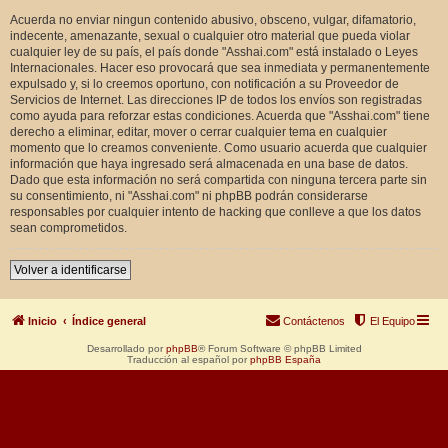
Acuerda no enviar ningun contenido abusivo, obsceno, vulgar, difamatorio,
indecente, amenazante, sexual o cualquier otro material que pueda violar
cualquier ley de su país, el país donde "Asshai.com" está instalado o Leyes
Internacionales. Hacer eso provocará que sea inmediata y permanentemente
expulsado y, si lo creemos oportuno, con notificación a su Proveedor de
Servicios de Internet. Las direcciones IP de todos los envíos son registradas
como ayuda para reforzar estas condiciones. Acuerda que "Asshai.com" tiene
derecho a eliminar, editar, mover o cerrar cualquier tema en cualquier
momento que lo creamos conveniente. Como usuario acuerda que cualquier
información que haya ingresado será almacenada en una base de datos.
Dado que esta información no será compartida con ninguna tercera parte sin
su consentimiento, ni "Asshai.com" ni phpBB podrán considerarse
responsables por cualquier intento de hacking que conlleve a que los datos
sean comprometidos.
Volver a identificarse
Inicio
Índice general
Contáctenos
El Equipo
Desarrollado por
phpBB
® Forum Software © phpBB Limited
Traducción al español por
phpBB España