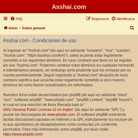
Asshai.com
FAQ
Registrarse
Identificarse
B
Inicio
Índice general
u
Asshai.com - Condiciones de uso
s
c
Al ingresar en "Asshai.com" (de aquí en adelante "nosotros", "nos", "nuestro",
"Asshai.com", "https://asshai.com/foro"), usted acuerda estar legalmente
a
sometido a los siguientes términos. En caso contrario por favor no se registre
r
y/o use "Asshai.com". Podemos cambiar estos términos en cualquier momento
e intentaríamos avisarle, sin embargo sería prudente que los revisase por su
cuenta periódicamente. Seguir registrado a "Asshai.com" después de esos
cambios significa que acuerda estar legalmente sometido a esos nuevos
términos tal como fueron actualizados y/o reformados.
Nuestros foros están desarrollados por phpBB (de aquí en adelante "ellos",
"sus", "software phpBB", "www.phpbb.com", "phpBB Limited", "phpBB Teams")
el cual es una solución de foros liberada bajo la “
GNU General Public License v2 en Ingles
” (de aquí en adelante "GPL") y
puede ser descargada de
www.phpbb.com
. El software phpBB solamente
facilita discusiones basadas en Internet y la GPL estrictamente los excluye de
lo que aprobamos y/o desaprobamos como conductas y/o contenido
permisible. Para más información sobre phpBB, por favor visite:
https://www.phpbb.com/
.